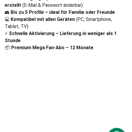
erstellt
(E-Mail & Passwort änderbar)
👥
Bis zu 5 Profile – ideal für Familie oder Freunde
💻
Kompatibel mit allen Geräten
(PC, Smartphone,
Tablet, TV)
⚡
Schnelle Aktivierung – Lieferung in weniger als 1
Stunde
📦
Premium Mega Fan-Abo – 12 Monate
Politique de confidentialité
Conditions générales
© 2025 Only Digital - Tous droits réservés.
Mentions légales
Services Only Digital :
PC4GAMER
 · 
Dépannage 
informatique
 · 
Academy
 · 
Automation IA
 · 
Création 
de sites
 · 
Conseil
 · 
SwissAppLab
 · 
Logo