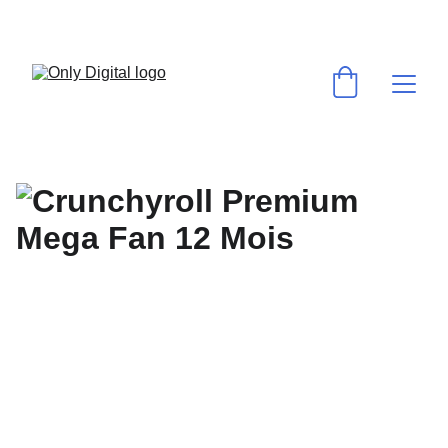
💻 VOS LOGICIELS & ABONNEMENTS PRÉFÉRÉS AU MEILLEUR PRIX ! 
⚡ACTIVATION RAPIDE & GARANTIE ✅