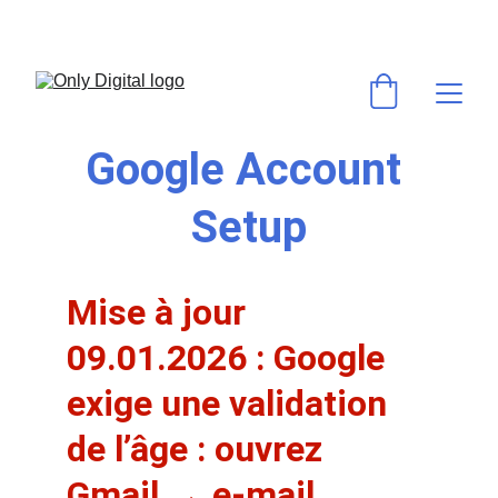
💻 VOS LOGICIELS & ABONNEMENTS PRÉFÉRÉS AU MEILLEUR PRIX ! 
⚡ACTIVATION RAPIDE & GARANTIE ✅
Google Account 
Setup
Mise à jour 
09.01.2026
 : Google 
exige une 
validation 
de l’âge
 : ouvrez 
Gmail → e-mail 