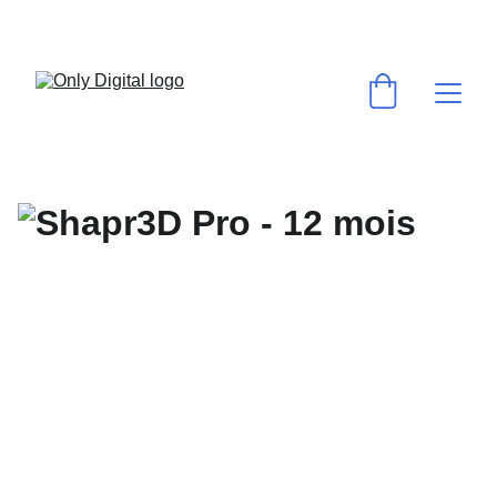
💻 VOS LOGICIELS & ABONNEMENTS PRÉFÉRÉS AU MEILLEUR PRIX ! 
⚡ACTIVATION RAPIDE & GARANTIE ✅