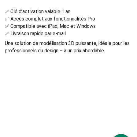
✅ Clé d’activation valable 1 an
✅ Accès complet aux fonctionnalités Pro
✅ Compatible avec iPad, Mac et Windows
✅ Livraison rapide par e-mail
Une solution de modélisation 3D puissante, idéale pour les
professionnels du design – à un prix abordable.
Politique de confidentialité
Conditions générales
© 2025 Only Digital - Tous droits réservés.
Mentions légales
Services Only Digital :
PC4GAMER
 · 
Dépannage 
informatique
 · 
Academy
 · 
Automation IA
 · 
Création 
de sites
 · 
Conseil
 · 
SwissAppLab
 · 
Logo