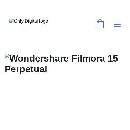
💻 VOS LOGICIELS & ABONNEMENTS PRÉFÉRÉS AU MEILLEUR PRIX ! 
⚡ACTIVATION RAPIDE & GARANTIE ✅