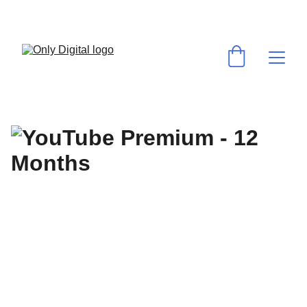
💻 VOS LOGICIELS & ABONNEMENTS PRÉFÉRÉS AU MEILLEUR PRIX ! 
⚡ACTIVATION RAPIDE & GARANTIE ✅