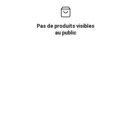
Pas de produits visibles
au public
Politique de confidentialité
Conditions générales
© 2025 Only Digital - Tous droits réservés.
Mentions légales
Services Only Digital :
PC4GAMER
 · 
Dépannage 
informatique
 · 
Academy
 · 
Automation IA
 · 
Création 