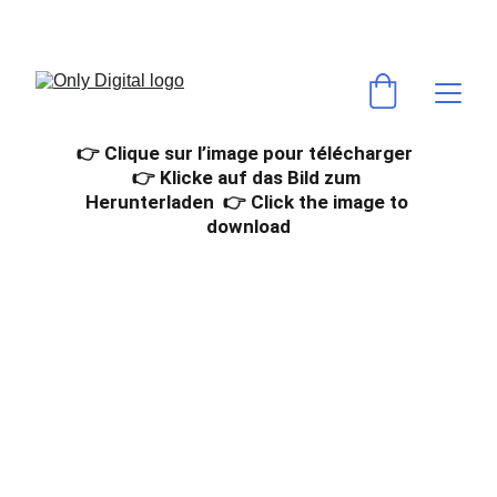
💻 VOS LOGICIELS & ABONNEMENTS PRÉFÉRÉS AU MEILLEUR PRIX ! 
⚡ACTIVATION RAPIDE & GARANTIE ✅
👉 Clique sur l’image pour télécharger  
👉 Klicke auf das Bild zum 
Herunterladen  👉 Click the image to 
download